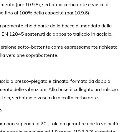
mento (par.10.9.8), serbatoio carburante e vasca di
o fino al 100% della capacità (par.10.9.6)
ca premente che diparte dalla bocca di mandata della
 EN 12845 sostenuti da apposito traliccio in acciaio.
n versione sotto-battente come espressamente richiesto
nella versione soprabattente.
acciaio presso-piegato e zincato, formato da doppio
ento delle vibrazioni. Alla base è collegato un traliccio
ettrici, serbatoio e vasca di raccolta carburante.
O
a non superiore a 20°, tale da garantire che la velocità
nte non sia superiore ad 1,8 m.sec. (10.6.2.2) completa