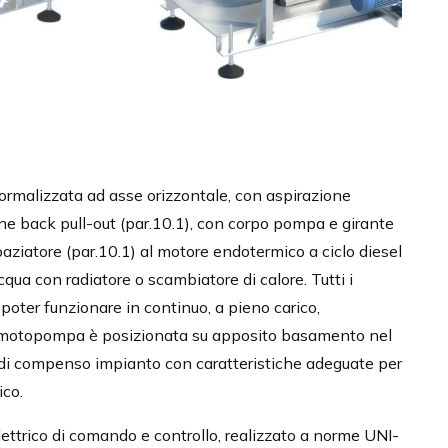
malizzata ad asse orizzontale, con aspirazione
one back pull-out (par.10.1), con corpo pompa e girante
paziatore (par.10.1) al motore endotermico a ciclo diesel
cqua con radiatore o scambiatore di calore. Tutti i
 poter funzionare in continuo, a pieno carico,
 motopompa è posizionata su apposito basamento nel
i compenso impianto con caratteristiche adeguate per
ico.
ttrico di comando e controllo, realizzato a norme UNI-