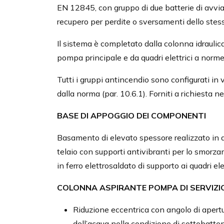
EN 12845, con gruppo di due batterie di avvia
recupero per perdite o sversamenti dello stess
Il sistema è completato dalla colonna idrauli
pompa principale e da quadri elettrici a norme
Tutti i gruppi antincendio sono configurati i
dalla norma (par. 10.6.1). Forniti a richiesta 
BASE DI APPOGGIO DEI COMPONENTI
Basamento di elevato spessore realizzato in 
telaio con supporti antivibranti per lo smorzam
in ferro elettrosaldato di supporto ai quadri el
COLONNA ASPIRANTE POMPA DI SERVIZI
Riduzione eccentrica con angolo di apertur
dell’acqua nella condizione di sottobatte