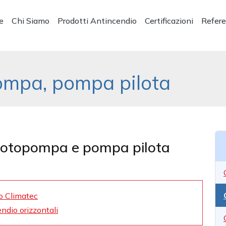
e
Chi Siamo
Prodotti Antincendio
Certificazioni
Refer
ompa, pompa pilota
motopompa e pompa pilota
io Climatec
ndio orizzontali