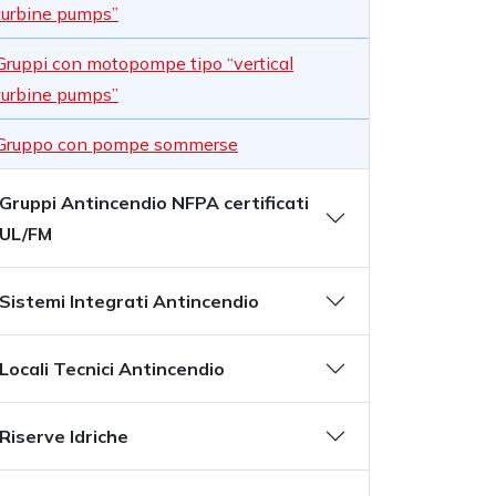
turbine pumps”
Gruppi con motopompe tipo “vertical
turbine pumps”
Gruppo con pompe sommerse
Gruppi Antincendio NFPA certificati
UL/FM
Sistemi Integrati Antincendio
Locali Tecnici Antincendio
Riserve Idriche