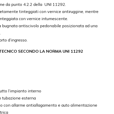
me da punto 4.2.2 della UNI 11292.
letamente tinteggiati con vernice antiruggine, mentre
integgiata con vernice intumescente.
a bugnata antiscivolo pedonabile posizionata ad una
.
rto d’ingresso.
 TECNICO SECONDO LA NORMA UNI 11292
utto l’impianto interno
n tubazione esterna
gio con allarme antiallagamento e auto alimentazione
trica