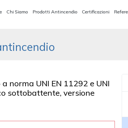
e
Chi Siamo
Prodotti Antincendio
Certificazioni
Refer
antincendio
io a norma UNI EN 11292 e UNI
o sottobattente, versione