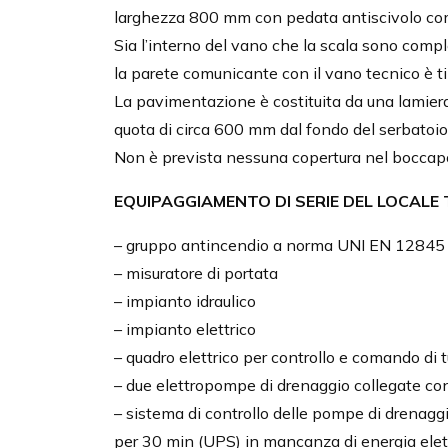
larghezza 800 mm con pedata antiscivolo co
Sia l’interno del vano che la scala sono comp
la parete comunicante con il vano tecnico è t
La pavimentazione è costituita da una lamier
quota di circa 600 mm dal fondo del serbatoio
Non è prevista nessuna copertura nel boccapo
EQUIPAGGIAMENTO DI SERIE DEL LOCALE
– gruppo antincendio a norma UNI EN 12845
– misuratore di portata
– impianto idraulico
– impianto elettrico
– quadro elettrico per controllo e comando di t
– due elettropompe di drenaggio collegate co
– sistema di controllo delle pompe di drenag
per 30 min (UPS) in mancanza di energia elet