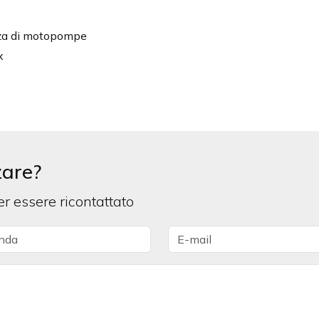
enza di motopompe
x
zare?
per essere ricontattato
da
Email