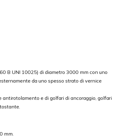
E 360 B UNI 10025) di diametro 3000 mm con uno
esternamente da uno spesso strato di vernice
e antirotolamento e di golfari di ancoraggio, golfari
ttostante.
00 mm.