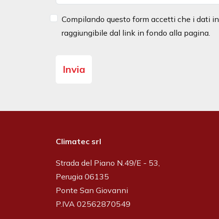
Compilando questo form accetti che i dati ins
raggiungibile dal link in fondo alla pagina.
Climatec srl
Strada del Piano N.49/E - 53,
Perugia 06135
Ponte San Giovanni
P.IVA 02562870549