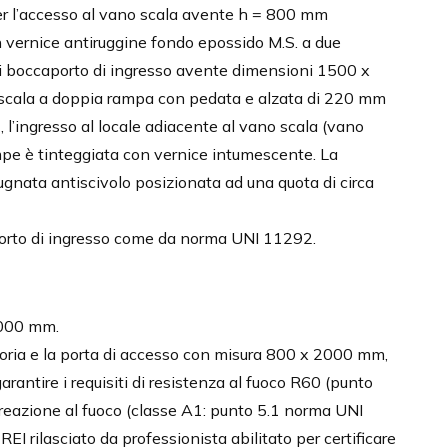
per l’accesso al vano scala avente h = 800 mm
n vernice antiruggine fondo epossido M.S. a due
i boccaporto di ingresso avente dimensioni 1500 x
scala a doppia rampa con pedata e alzata di 220 mm
l’ingresso al locale adiacente al vano scala (vano
e è tinteggiata con vernice intumescente. La
gnata antiscivolo posizionata ad una quota di circa
orto di ingresso come da norma UNI 11292.
3000 mm.
isoria e la porta di accesso con misura 800 x 2000 mm,
rantire i requisiti di resistenza al fuoco R60 (punto
reazione al fuoco (classe A1: punto 5.1 norma UNI
EI rilasciato da professionista abilitato per certificare